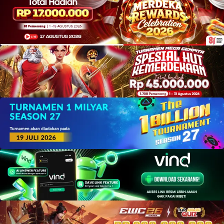
PROMOSI
HUBUNGI
KAMI
DOWNLOAD
Lupa
DAFTAR
Password?
ASUK
Butuh
LIVE
Bantuan?
CHAT
2021 ©
TOTOGG88
All right
reserved