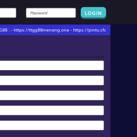
LOGIN
ttps://ttgg88menang.one - https://pintu.cfd/lcttgg