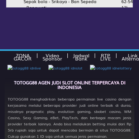
Sepak bola - Srikaya - Ban Sepeda
62-54-
Racing S... vs Villarre...
- Banowati
12)
i
16/08 22:00PM
9
Istri Sejati - Lalat - Volley Ball,Voli -
2D
20 (06-
H
Racing Santander
Palu - Ban Mobil - Setiawati
72-19-
22)
W
Villarreal
10
Peti Mati - Capung - Tenis - Terong
2D
22 (21-
0.50
HDP
-0.50
-1.31
Odds
-1.13
- Harmonika - Arjuna dan
70-50-
|
|
|
|
ZONA
Video
Jadwal
RTP
Link
Sembadra
20)
PLAY
GACOR
Sponsor
Bank
LIVE
Alterna
11
Raja - Naga - Hockey - Ganggang -
2D
26 (31-
Parma Ca... vs Cagliari
i
Mesin Jahit - Samiaji
90-80-
23/08 01:45AM
40)
TOTOGG88 AGEN JUDI SLOT ONLINE TERPERCAYA DI
H
Parma Calcio
INDONESIA
12
Wanita Cantik - Kura-Kura - Bola
2D
27 (19-
W
Cagliari
Sodok - Sabun Bubuk - Otak - Dewi
61-06-
TOTOGG88 menghadirkan beberapa permainan live casino dengan
Supraba
11)
kerjasama melalui beberapa provider judi online terbaik di dunia,
0.00
HDP
0.00
-1.16
Odds
1.02
misalnya pragmatic play, evolution gaming, sbobet casino, WM
13
Ahli Nujum - Ular - Yudo - Kamar
2D
32 (03-
Casino, Sexy Gaming, eBet, PlayTech, dan berbagai macam jenis
PLAY
Mandi - Tali - Abiyasa
60-18-
provider terbaik lainnya. Anda bisa melalukan betting mulai dari Rp
10)
5rb rupiah saja untuk dapat mencoba bermain di situs TOTOGG88.
Genoa vs Napoli
i
23/08 01:45AM
Cukup gunakan 1 ID saja untuk semua jenis permainan.
14
Orang Buta - Rusa - Silat - Jamu -
2D
34 (36-