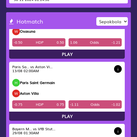
Info RTP Live Slot Akurat
-0.50
HDP
0.50
1.06
Odds
-1.21
12-10-2024 13:45:20
Hotmatch
Jadwal Offline Bank
PLAY
10-01-2024 17:35:27
Paris Sa... vs Aston Vi...
Info Lengkap Togel
i
13/08 02:00AM
26-06-2023 15:19:07
H
Paris Saint Germain
W
Aston Villa
-0.75
HDP
0.75
-1.11
Odds
-1.02
PLAY
Bayern M... vs VfB Stut...
i
29/08 01:30AM
H
Bayern Munchen
W
VfB Stuttgart
-1.75
HDP
1.75
-1.04
Odds
-1.08