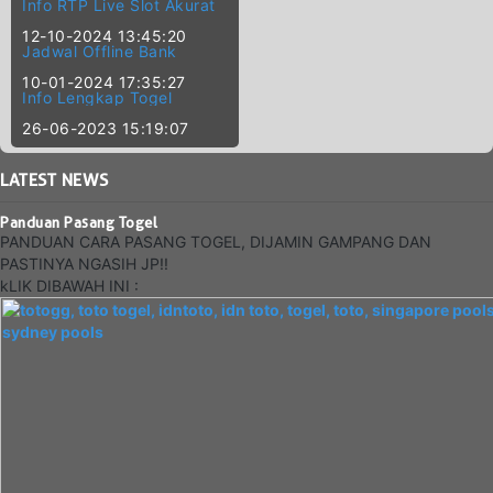
Info RTP Live Slot Akurat
12-10-2024 13:45:20
Jadwal Offline Bank
10-01-2024 17:35:27
Info Lengkap Togel
26-06-2023 15:19:07
LATEST
NEWS
Panduan Pasang Togel
PANDUAN CARA PASANG TOGEL, DIJAMIN GAMPANG DAN
PASTINYA NGASIH JP!!
kLIK DIBAWAH INI :