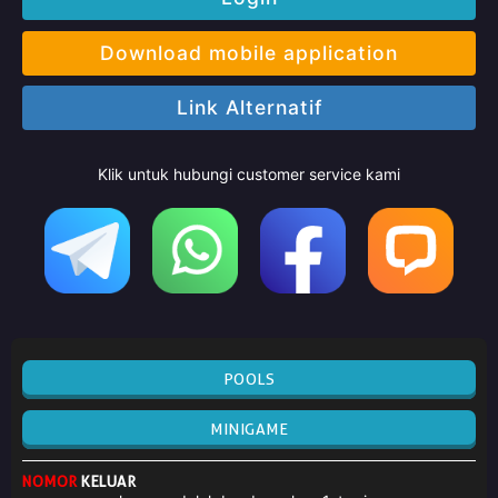
Download mobile application
Link Alternatif
Klik untuk hubungi customer service kami
POOLS
MINIGAME
NOMOR
KELUAR