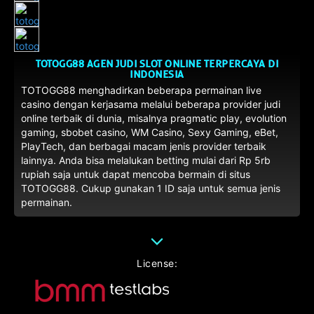
TOTOGG88 AGEN JUDI SLOT ONLINE TERPERCAYA DI
INDONESIA
TOTOGG88 menghadirkan beberapa permainan live
casino dengan kerjasama melalui beberapa provider judi
online terbaik di dunia, misalnya pragmatic play, evolution
gaming, sbobet casino, WM Casino, Sexy Gaming, eBet,
PlayTech, dan berbagai macam jenis provider terbaik
lainnya. Anda bisa melalukan betting mulai dari Rp 5rb
rupiah saja untuk dapat mencoba bermain di situs
TOTOGG88. Cukup gunakan 1 ID saja untuk semua jenis
permainan.
License: