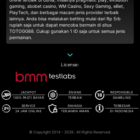
gaming, sbobet casino, WM Casino, Sexy Gaming, eBet,
PlayTech, dan berbagai macam jenis provider terbaik
lainnya. Anda bisa melalukan betting mulai dari Rp 5rb
rupiah saja untuk dapat mencoba bermain di situs
TOTOGG88. Cukup gunakan 1 ID saja untuk semua jenis
permainan.
License:
JACKPOT
ENGINE
RESPONSIBLE
100% PASTI BAYAR
TERBAIK
GAMBLING
SERVICE
RAHASIA
TERBESAR
24 JAM ONLINE
TERJAMIN AMAN
DI INDONESIA
© Copyright 2014 - 2026
. All Rights Reserved.